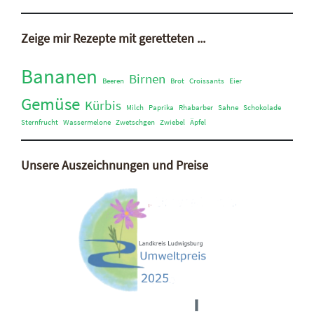
Zeige mir Rezepte mit geretteten ...
Bananen
Birnen
Beeren
Brot
Croissants
Eier
Gemüse
Kürbis
Milch
Paprika
Rhabarber
Sahne
Schokolade
Sternfrucht
Wassermelone
Zwetschgen
Zwiebel
Äpfel
Unsere Auszeichnungen und Preise