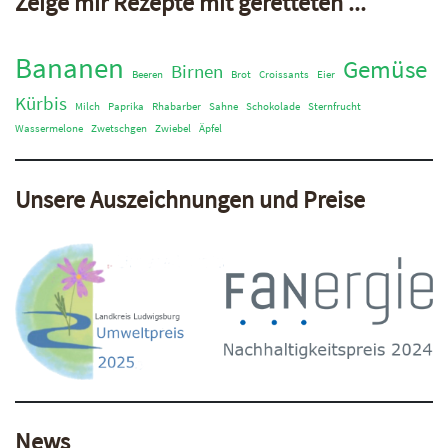
Zeige mir Rezepte mit geretteten ...
Bananen
Gemüse
Birnen
Beeren
Brot
Croissants
Eier
Kürbis
Milch
Paprika
Rhabarber
Sahne
Schokolade
Sternfrucht
Wassermelone
Zwetschgen
Zwiebel
Äpfel
Unsere Auszeichnungen und Preise
News