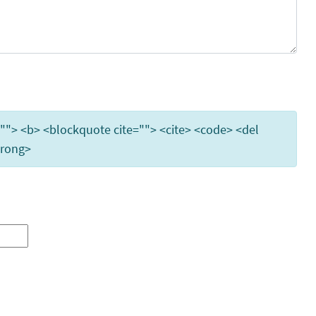
e=""> <b> <blockquote cite=""> <cite> <code> <del
trong>