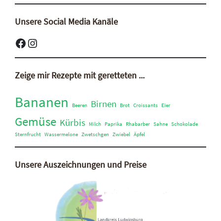
Unsere Social Media Kanäle
Facebook
Instagram
Zeige mir Rezepte mit geretteten ...
Bananen
Birnen
Beeren
Brot
Croissants
Eier
Gemüse
Kürbis
Milch
Paprika
Rhabarber
Sahne
Schokolade
Sternfrucht
Wassermelone
Zwetschgen
Zwiebel
Äpfel
Unsere Auszeichnungen und Preise