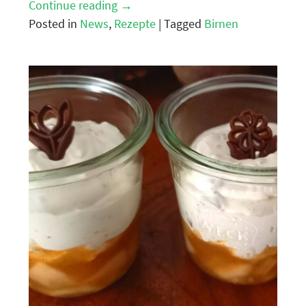
Schwäbischer
Continue reading
→
Genuss
Posted in
News
,
Rezepte
|
Tagged
Birnen
aus
dem
Glass