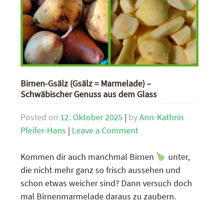
Birnen-Gsälz (Gsälz = Marmelade) –
Schwäbischer Genuss aus dem Glass
Posted on
12. Oktober 2025
|
by
Ann-Kathrin
on
Pfeifer-Hans
|
Leave a Comment
Birnen-
Gsälz
Kommen dir auch manchmal Birnen
unter,
(Gsälz
die nicht mehr ganz so frisch aussehen und
=
schon etwas weicher sind? Dann versuch doch
Marmelade)
mal Birnenmarmelade daraus zu zaubern.
–