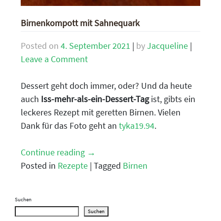
Birnenkompott mit Sahnequark
Posted on
4. September 2021
|
by
Jacqueline
|
on
Leave a Comment
Birnenkompott
mit
Dessert geht doch immer, oder? Und da heute
Sahnequark
auch
Iss-mehr-als-ein-Dessert-Tag
ist, gibts ein
leckeres Rezept mit geretten Birnen. Vielen
Dank für das Foto geht an
tyka19.94
.
Continue reading
→
Posted in
Rezepte
|
Tagged
Birnen
Suchen
Suchen