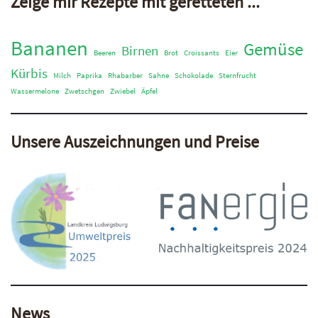
Zeige mir Rezepte mit geretteten ...
Bananen
Gemüse
Birnen
Beeren
Brot
Croissants
Eier
Kürbis
Milch
Paprika
Rhabarber
Sahne
Schokolade
Sternfrucht
Wassermelone
Zwetschgen
Zwiebel
Äpfel
Unsere Auszeichnungen und Preise
News