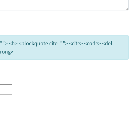
e=""> <b> <blockquote cite=""> <cite> <code> <del
trong>