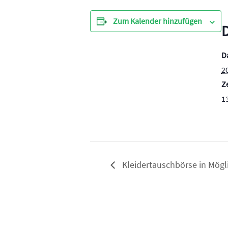
Zum Kalender hinzufügen
D
2
Ze
13
Kleidertauschbörse in Mögl